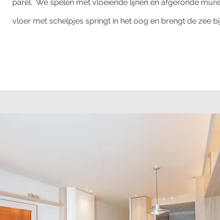
parel. We spelen met vloeiende lijnen en afgeronde mure
vloer met schelpjes springt in het oog en brengt de zee b